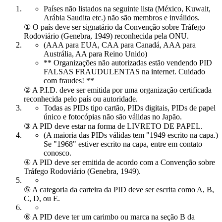
Países não listados na seguinte lista (México, Kuwait,
Arábia Saudita etc.) não são membros e inválidos.
① O país deve ser signatário da Convenção sobre Tráfego
Rodoviário (Genebra, 1949) reconhecida pela ONU.
(AAA para EUA, CAA para Canadá, AAA para
Austrália, AA para Reino Unido)
** Organizações não autorizadas estão vendendo PID
FALSAS FRAUDULENTAS na internet. Cuidado
com fraudes! **
② A P.I.D. deve ser emitida por uma organização certificada
reconhecida pelo país ou autoridade.
Todas as PIDs tipo cartão, PIDs digitais, PIDs de papel
único e fotocópias não são válidas no Japão.
③ A PID deve estar na forma de LIVRETO DE PAPEL.
(A maioria das PIDs válidas tem "1949 escrito na capa.)
Se "1968" estiver escrito na capa, entre em contato
conosco.
④ A PID deve ser emitida de acordo com a Convenção sobre
Tráfego Rodoviário (Genebra, 1949).
⑤ A categoria da carteira da PID deve ser escrita como A, B,
C, D, ou E.
⑥ A PID deve ter um carimbo ou marca na seção B da