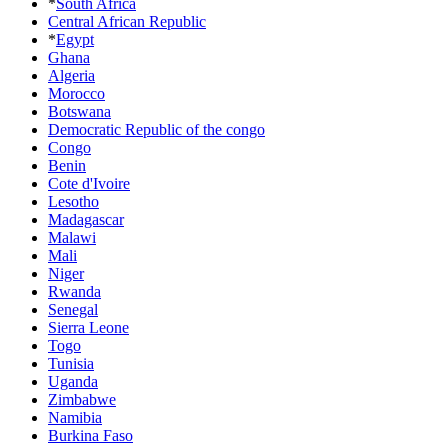
*
South Africa
Central African Republic
*
Egypt
Ghana
Algeria
Morocco
Botswana
Democratic Republic of the congo
Congo
Benin
Cote d'Ivoire
Lesotho
Madagascar
Malawi
Mali
Niger
Rwanda
Senegal
Sierra Leone
Togo
Tunisia
Uganda
Zimbabwe
Namibia
Burkina Faso