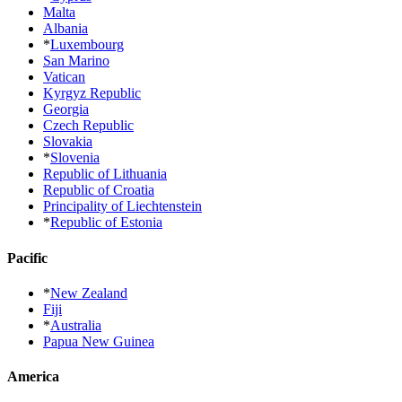
Malta
Albania
*
Luxembourg
San Marino
Vatican
Kyrgyz Republic
Georgia
Czech Republic
Slovakia
*
Slovenia
Republic of Lithuania
Republic of Croatia
Principality of Liechtenstein
*
Republic of Estonia
Pacific
*
New Zealand
Fiji
*
Australia
Papua New Guinea
America