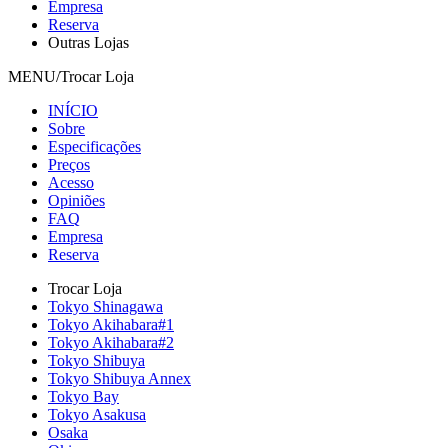
Empresa
Reserva
Outras Lojas
MENU/Trocar Loja
INÍCIO
Sobre
Especificações
Preços
Acesso
Opiniões
FAQ
Empresa
Reserva
Trocar Loja
Tokyo Shinagawa
Tokyo Akihabara#1
Tokyo Akihabara#2
Tokyo Shibuya
Tokyo Shibuya Annex
Tokyo Bay
Tokyo Asakusa
Osaka