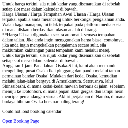
Untuk harga terkini, sila rujuk kadar yang disenaraikan di sebelah
setiap slot masa dalam kalendar di bawah.
Harga Ulasan / Harga Tempahan Awal Ulasan / Harga Ulasan
terpakai apabila anda merancang untuk berkongsi pengalaman anda.
Walau bagaimanapun, ini tidak terpakai pada platform media sosial
di mana diskaun berdasarkan ulasan adalah dilarang.
**Harga Ulasan digunakan secara automatik semasa tempahan
dalam talian. Jika anda ingin menggunakan harga biasa, contohnya,
jika anda ingin mengekalkan pengalaman secara sulit, sila
maklumkan kakitangan pusat tempahan kami melalui mesej.
Untuk harga terkini, sila rujuk kadar yang disenaraikan di sebelah
setiap slot masa dalam kalendar di bawah.
Anggaran 1 jam. Pada laluan Osaka-S ini, kami akan memandu
mengelilingi pusat Osaka.Ikat pinggang dan pandu melalui taman
permainan bandar Osaka! Mulakan dari kedai Osaka, kemudian
melalui jalan-jalan bergaya di Amerikamura. Seterusnya, lalui
Shinsaibashi, di mana kedai-kedai mewah berbaris di jalan, sebelum
menuju ke Dotonbori, di mana papan iklan gergasi dan lampu neon
mencipta pemandangan visual. Akhiri perjalanan di Namba, di mana
budaya hiburan Osaka bersinar paling terang!
Could not load booking calendar
Open Booking Page