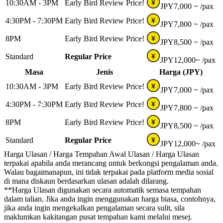
10:30AM - 3PM
Early Bird Review Price!
¥
JPY
7,000 ~
/pax
4:30PM - 7:30PM
Early Bird Review Price!
¥
JPY
7,800 ~
/pax
8PM
Early Bird Review Price!
¥
JPY
8,500 ~
/pax
Standard
Regular Price
¥
JPY
12,000~
/pax
Masa
Jenis
Harga (JPY)
10:30AM - 3PM
Early Bird Review Price!
¥
JPY
7,000 ~
/pax
4:30PM - 7:30PM
Early Bird Review Price!
¥
JPY
7,800 ~
/pax
8PM
Early Bird Review Price!
¥
JPY
8,500 ~
/pax
Standard
Regular Price
¥
JPY
12,000~
/pax
Harga Ulasan / Harga Tempahan Awal Ulasan / Harga Ulasan
terpakai apabila anda merancang untuk berkongsi pengalaman anda.
Walau bagaimanapun, ini tidak terpakai pada platform media sosial
di mana diskaun berdasarkan ulasan adalah dilarang.
**Harga Ulasan digunakan secara automatik semasa tempahan
dalam talian. Jika anda ingin menggunakan harga biasa, contohnya,
jika anda ingin mengekalkan pengalaman secara sulit, sila
maklumkan kakitangan pusat tempahan kami melalui mesej.