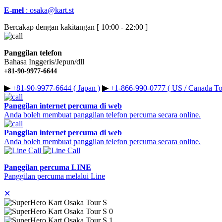
E-mel
:
osaka@kart.st
Bercakap dengan kakitangan [ 10:00 - 22:00 ]
Panggilan telefon
Bahasa Inggeris/Jepun/dll
+81-90-9977-6644
▶︎
+81-90-9977-6644 ( Japan )
▶︎
+1-866-990-0777 ( US / Canada Tol
Panggilan internet percuma di web
Anda boleh membuat panggilan telefon percuma secara online.
Panggilan internet percuma di web
Anda boleh membuat panggilan telefon percuma secara online.
Panggilan percuma LINE
Panggilan percuma melalui Line
✕