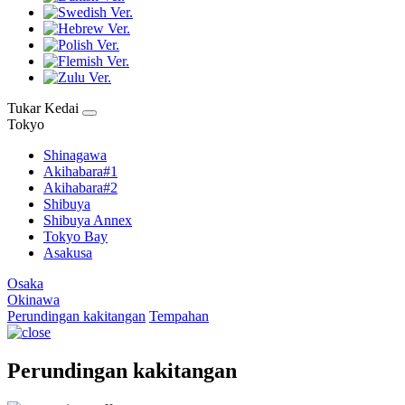
Tukar Kedai
Tokyo
Shinagawa
Akihabara#1
Akihabara#2
Shibuya
Shibuya Annex
Tokyo Bay
Asakusa
Osaka
Okinawa
Perundingan kakitangan
Tempahan
Perundingan kakitangan