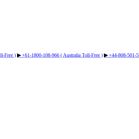
l-Free )
▶︎
+61-1800-108-966 ( Australia Toll-Free )
▶︎
+44-808-501-51