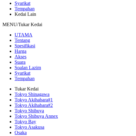
Syarikat
Tempahan
Kedai Lain
MENU/Tukar Kedai
UTAMA
Tentang
Spesifikasi
Harga
Akses
Suara
Soalan Lazim
Syarikat
Tempahan
Tukar Kedai
Tokyo Shinagawa
Tokyo Akihabara#1
Tokyo Akihabara#2
Tokyo Shibuya
Tokyo Shibuya Annex
Tokyo Bay
Tokyo Asakusa
Osaka