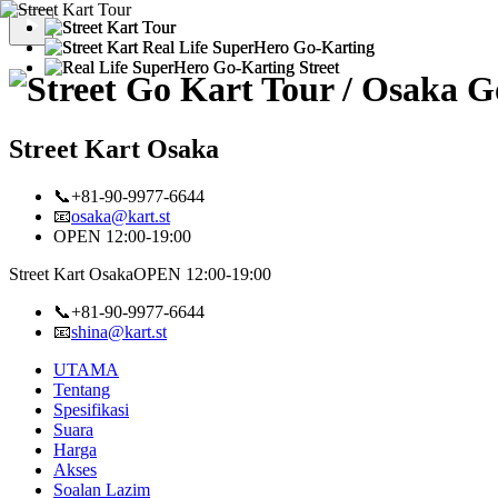
Street Kart Osaka
📞+81-90-9977-6644
📧
osaka@kart.st
OPEN 12:00-19:00
Street Kart Osaka
OPEN 12:00-19:00
📞+81-90-9977-6644
📧
shina@kart.st
UTAMA
Tentang
Spesifikasi
Suara
Harga
Akses
Soalan Lazim