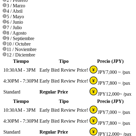
2 / Febrero
3 / Marzo
4 / Abril
5 / Mayo
6 / Junio
7 / Julio
8 / Agosto
9 / Septiembre
10 / Octubre
11 / Noviembre
12 / Diciembre
Tiempo
Tipo
Precio (JPY)
10:30AM - 3PM
Early Bird Review Price!
¥
JPY
7,000 ~
/pax
4:30PM - 7:30PM
Early Bird Review Price!
¥
JPY
7,800 ~
/pax
Standard
Regular Price
¥
JPY
12,000~
/pax
Tiempo
Tipo
Precio (JPY)
10:30AM - 3PM
Early Bird Review Price!
¥
JPY
7,000 ~
/pax
4:30PM - 7:30PM
Early Bird Review Price!
¥
JPY
7,800 ~
/pax
Standard
Regular Price
¥
JPY
12,000~
/pax