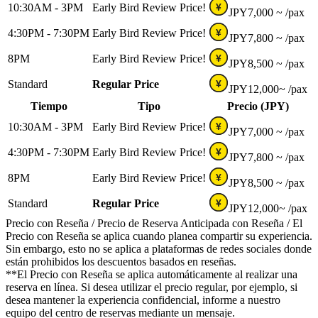
10:30AM - 3PM
Early Bird Review Price!
¥
JPY
7,000 ~
/pax
4:30PM - 7:30PM
Early Bird Review Price!
¥
JPY
7,800 ~
/pax
8PM
Early Bird Review Price!
¥
JPY
8,500 ~
/pax
Standard
Regular Price
¥
JPY
12,000~
/pax
Tiempo
Tipo
Precio (JPY)
10:30AM - 3PM
Early Bird Review Price!
¥
JPY
7,000 ~
/pax
4:30PM - 7:30PM
Early Bird Review Price!
¥
JPY
7,800 ~
/pax
8PM
Early Bird Review Price!
¥
JPY
8,500 ~
/pax
Standard
Regular Price
¥
JPY
12,000~
/pax
Precio con Reseña / Precio de Reserva Anticipada con Reseña / El
Precio con Reseña se aplica cuando planea compartir su experiencia.
Sin embargo, esto no se aplica a plataformas de redes sociales donde
están prohibidos los descuentos basados en reseñas.
**El Precio con Reseña se aplica automáticamente al realizar una
reserva en línea. Si desea utilizar el precio regular, por ejemplo, si
desea mantener la experiencia confidencial, informe a nuestro
equipo del centro de reservas mediante un mensaje.