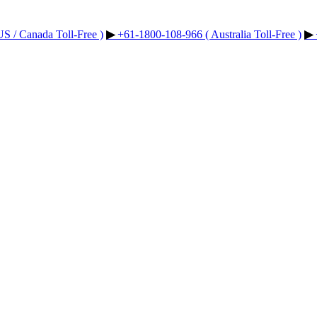
▶︎
+61-1800-108-966 ( Australia Toll-Free )
▶︎