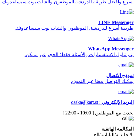
أسرع وأفضل طريقة للدردشة الموظفون والشات بوت سيساعدونك.
LINE Messenger
طريقة أسرع للدردشة، الموظفون والشات بوت سيساعدونك.
WhatsApp Messenger
يتم تناول الاستفسارات والأسئلة فقط؛ الحجز غير ممكن.
نموذج الاتصال
يمكنك التواصل معنا عبر النموذج
البريد الإلكتروني
:
osaka@kart.st
تحدث مع الموظفين [ 10:00 - 22:00 ]
المكالمة الهاتفية
الإنجليزية/اليابانية/إلخ