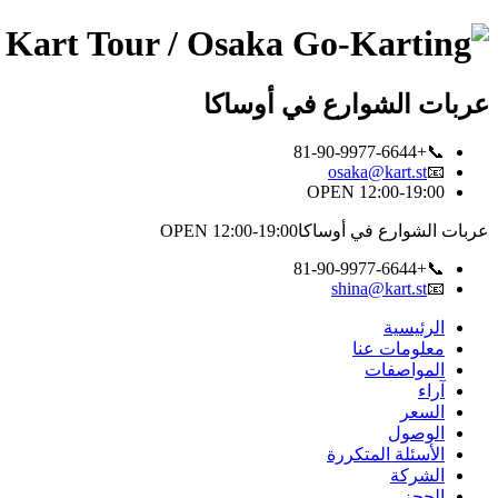
عربات الشوارع في أوساكا
📞+81-90-9977-6644
osaka@kart.st
📧
OPEN 12:00-19:00
عربات الشوارع في أوساكا
OPEN 12:00-19:00
📞+81-90-9977-6644
shina@kart.st
📧
الرئيسية
معلومات عنا
المواصفات
آراء
السعر
الوصول
الأسئلة المتكررة
الشركة
الحجز