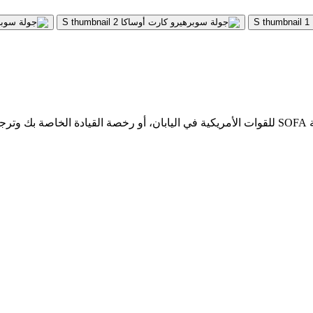
ستحتاج إلى رخصة قيادة يابانية سارية، أو تصريح قيادة دولي، أو رخصة SOFA للقوات الأمريكية في اليا