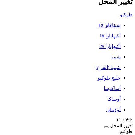
تغيير المحل
طوكيو
شيناغاوا #1
أكيهابارا #1
أكيهابارا #2
شيبيا
شيبيا (الفرع)
خليج طوكيو
أساكوسا
أوساكا
أوكيناوا
CLOSE
تغيير المحل
طوكيو