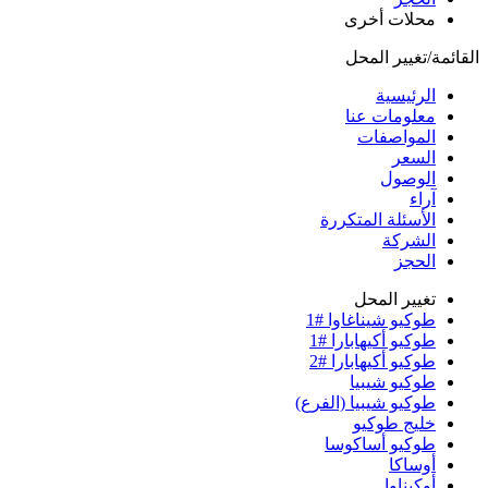
محلات أخرى
القائمة/تغيير المحل
الرئيسية
معلومات عنا
المواصفات
السعر
الوصول
آراء
الأسئلة المتكررة
الشركة
الحجز
تغيير المحل
طوكيو شيناغاوا #1
طوكيو أكيهابارا #1
طوكيو أكيهابارا #2
طوكيو شيبيا
طوكيو شيبيا (الفرع)
خليج طوكيو
طوكيو أساكوسا
أوساكا
أوكيناوا