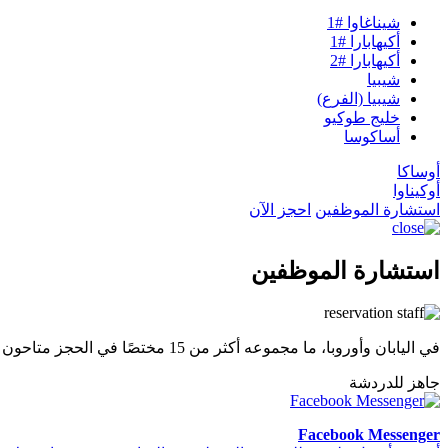
شيناغاوا #1
أكيهابارا #1
أكيهابارا #2
شيبيا
شيبيا (الفرع)
خليج طوكيو
أساكوسا
أوساكا
أوكيناوا
استشارة الموظفين
احجز الآن
استشارة الموظفين
في اليابان وأوروبا، ما مجموعه أكثر من 15 مختصًا في الحجز متاحون لمساعدتك في حجزك.
جاهز للدردشة
Facebook Messenger